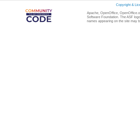
Copyright & Li
Apache, OpenOffice, OpenOffice.or
Software Foundation. The ASF logo
names appearing on the site may b