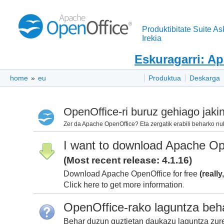
Produktibitate Suite As
Irekia
Eskuragarri: A
home
»
eu
Produktua
Deskarga
OpenOffice-ri buruz gehiago jakin
Zer da Apache OpenOffice? Eta zergatik erabili beharko n
I want to download Apache Op
(Most recent release: 4.1.16)
Download Apache OpenOffice for free
(really
Click here to get more information
.
OpenOffice-rako laguntza beh
Behar duzun guztietan daukazu laguntza zur