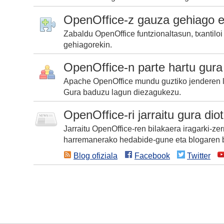
OpenOffice-z gauza gehiago e
Zabaldu OpenOffice funtzionaltasun, txantiloi 
gehiagorekin.
OpenOffice-n parte hartu gura
Apache OpenOffice mundu guztiko jenderen l
Gura baduzu lagun diezagukezu.
OpenOffice-ri jarraitu gura diot
Jarraitu OpenOffice-ren bilakaera iragarki-zer
harremanerako hedabide-gune eta blogaren 
Blog ofiziala
Facebook
Twitter