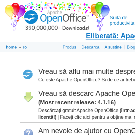
Suita de
productivita
Eliberată: Ap
home
»
ro
Produs
Descarca
A sustine
Blo
Vreau să aflu mai multe desp
Ce este Apache OpenOffice? Și de ce ar trebu
Vreau să descarc Apache Ope
(Most recent release: 4.1.16)
Descărcați gratuit Apache OpenOffice
(într-a
licență!)
|
Faceți clic aici pentru a obține mai 
Am nevoie de ajutor cu OpenO