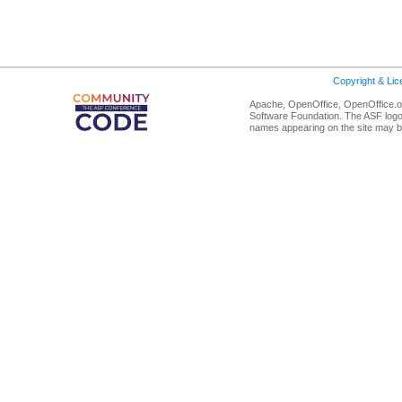
Copyright & Li
Apache, OpenOffice, OpenOffice.or
Software Foundation. The ASF logo
names appearing on the site may b